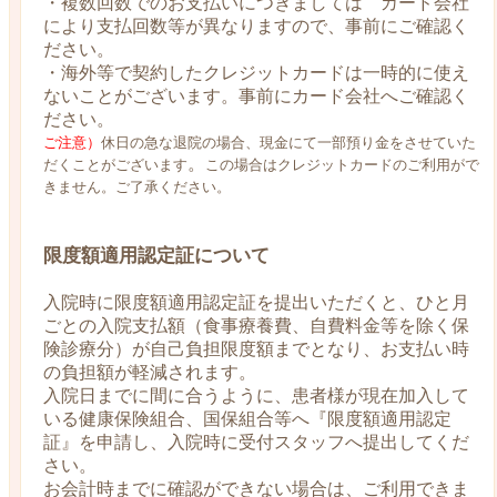
・複数回数でのお支払いにつきましては カード会社
により支払回数等が異なりますので、事前にご確認く
ださい。
・海外等で契約したクレジットカードは一時的に使え
ないことがございます。事前にカード会社へご確認く
ださい。
ご注意）
休日の急な退院の場合、現金にて一部預り金をさせていた
。
だくことがございます
この場合はクレジットカードのご利用がで
きません。ご了承ください。
限度額適用認定証について
入院時に限度額適用認定証を提出いただくと、ひと月
ごとの入院支払額（食事療養費、自費料金等を除く保
険診療分）が自己負担限度額までとなり、お支払い時
の負担額が軽減されます。
入院日までに間に合うように、患者様が現在加入して
いる健康保険組合、国保組合等へ『限度額適用認定
証』を申請し、入院時に受付スタッフへ提出してくだ
さい。
お会計時までに確認ができない場合は、ご利用できま