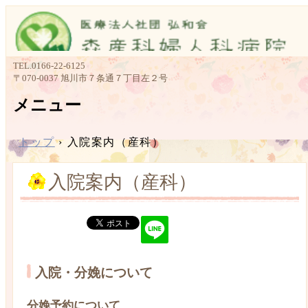
TEL.
0166-22-6125
〒070-0037 旭川市７条通７丁目左２号
メニュー
コ
ン
トップ
›
入院案内（産科）
テ
ン
入院案内（産科）
ツ
へ
ス
キ
ッ
プ
入院・分娩について
分娩予約について