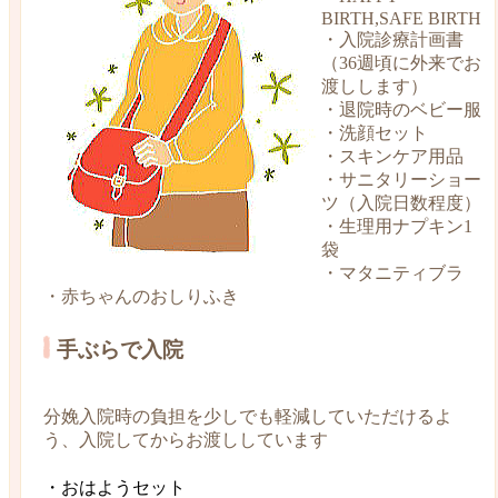
BIRTH,SAFE BIRTH
・入院診療計画書
（36週頃に外来でお
渡しします）
・退院時のベビー服
・洗顔セット
・スキンケア用品
・サニタリーショー
ツ（入院日数程度）
・生理用ナプキン1
袋
・マタニティブラ
・赤ちゃんのおしりふき
手ぶらで入院
分娩入院時の負担を少しでも軽減していただけるよ
う、入院してからお渡ししています
・おはようセット