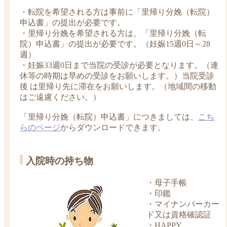
・転院を希望される方は事前に「里帰り分娩（転院）
申込書」の提出が必要です。
・里帰り分娩を希望される方は、「里帰り分娩（転
院）申込書」の提出が必要です。（妊娠15週0日～28
週）
・妊娠33週0日まで当院の受診が必要となります。（連
休等の時期は早めの受診をお願いします。）当院受診
後
は里帰り先に滞在をお願いします。（地域間の移動
はご遠慮ください。）
「里帰り分娩（転院）申込書」につきましては、
こち
らのページ
からダウンロードできます。
入院時の持ち物
・母子手帳
・印鑑
・マイナンバーカー
ド又は資格確認証
・HAPPY