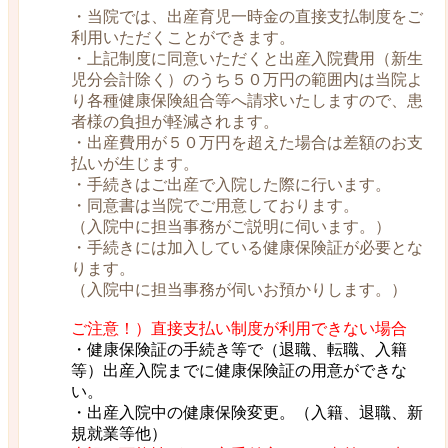
・当院では、出産育児一時金の直接支払制度をご
利用いただくことができます。
・上記制度に同意いただくと出産入院費用（新生
児分会計除く）のうち５０万円の範囲内は当院よ
り各種健康保険組合等へ請求いたしますので、患
者様の負担が軽減されます。
・出産費用が５０万円を超えた場合は差額のお支
払いが生じます。
・手続きはご出産で入院した際に行います。
・同意書は当院でご用意しております。
（入院中に担当事務がご説明に伺います。）
・手続きには加入している健康保険証が必要とな
ります。
（入院中に担当事務が伺いお預かりします。）
ご注意！）直接支払い制度が利用できない場合
・健康保険証の手続き等で（退職、転職、入籍
等）出産入院までに健康保険証の用意ができな
い。
・出産入院中の健康保険変更。（入籍、退職、新
規就業等他）