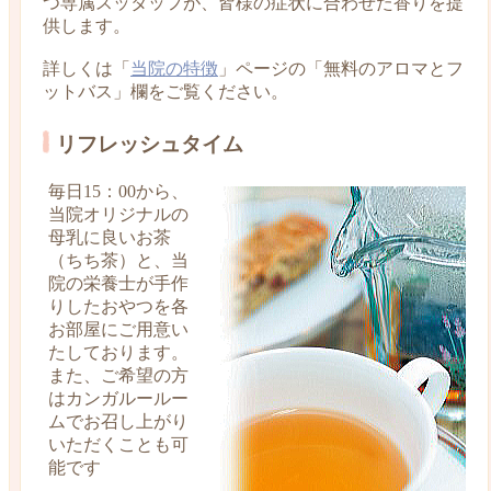
つ専属スッタッフが、皆様の症状に合わせた香りを提
供します。
詳しくは「
当院の特徴
」ページの「無料のアロマとフ
ットバス」欄をご覧ください。
リフレッシュタイム
毎日15：00から、
当院オリジナルの
母乳に良いお茶
（ちち茶）と、当
院の栄養士が手作
りしたおやつを各
お部屋にご用意い
たしております。
また、ご希望の方
はカンガルールー
ムでお召し上がり
いただくことも可
能です