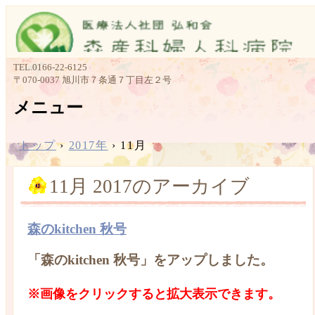
TEL.
0166-22-6125
〒070-0037 旭川市７条通７丁目左２号
メニュー
コ
ン
トップ
›
2017年
›
11月
テ
ン
11月 2017
のアーカイブ
ツ
へ
ス
森のkitchen 秋号
キ
ッ
プ
「森のkitchen 秋号」をアップしました。
※画像をクリックすると拡大表示できます。