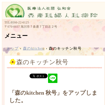
TEL.
0166-22-6125
〒070-0037 旭川市７条通７丁目左２号
メニュー
コ
ン
トップ
›
森のkitchen
›
森のキッチン秋号
テ
ン
森のキッチン秋号
ツ
へ
ス
キ
ッ
プ
「森のkitchen 秋号」をアップしま
した。