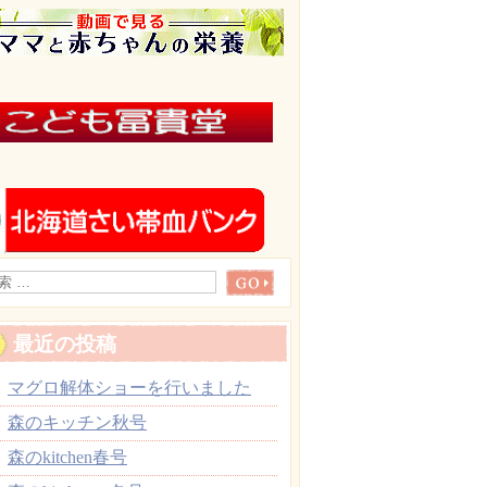
最近の投稿
マグロ解体ショーを行いました
森のキッチン秋号
森のkitchen春号