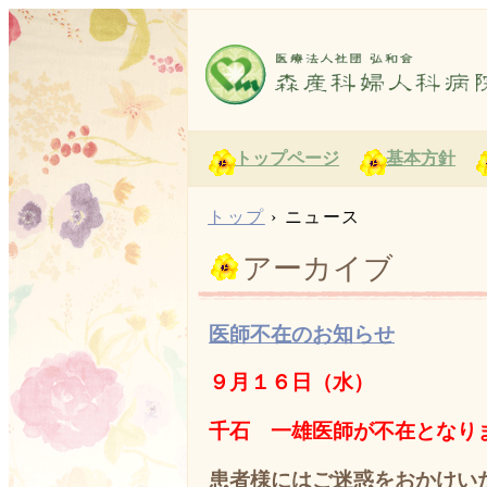
トップページ
基本方針
トップ
›
ニュース
アーカイブ
医師不在のお知らせ
９
月１６
日（水）
千石 一雄医師が不在となり
患者様にはご迷惑をおかけい