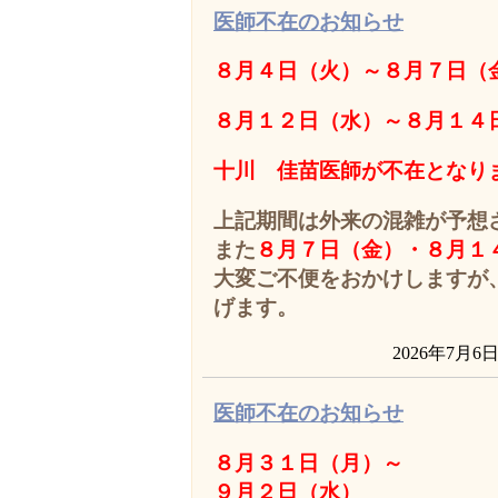
医師不在のお知らせ
８
月４日
（火）～８
月７日（
８
月１２日（水）～
８
月１４
十川 佳苗医師が不在となり
上記期間は外来の混雑が予想
また
８
月７日（金）
・
８
月１
大変ご不便をおかけしますが
げます。
2026年7月6
医師不在のお知らせ
８
月３１日（月）～
９月２日（水）