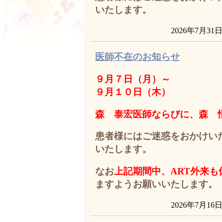
いたします。
2026年7月31
医師不在のお知らせ
９
月７
日（月）～
９月１０日（木）
森 泰宏医師ならびに、森 
患者様にはご迷惑をおかけい
いたします。
なお
上記期間中、ART外来も
ますようお願いいたします。
2026年7月16