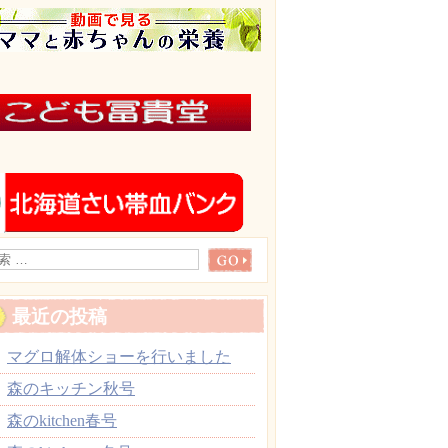
最近の投稿
マグロ解体ショーを行いました
森のキッチン秋号
森のkitchen春号