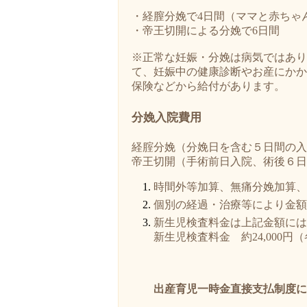
・経膣分娩で4日間（ママと赤ちゃ
・帝王切開による分娩で6日間
※正常な妊娠・分娩は病気ではあり
て、妊娠中の健康診断やお産にかか
保険などから給付があります。
分娩入院費用
経腟分娩（分娩日を含む５日間の入院
帝王切開（手術前日入院、術後６日間
時間外等加算、無痛分娩加算、
個別の経過・治療等により金額
新生児検査料金は上記金額には
新生児検査料金 約24,000
出産育児一時金直接支払制度に