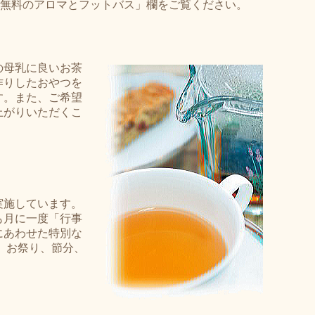
無料のアロマとフットバス」欄をご覧ください。
の母乳に良いお茶
作りしたおやつを
す。また、ご希望
上がりいただくこ
実施しています。
も月に一度「行事
にあわせた特別な
、お祭り、節分、