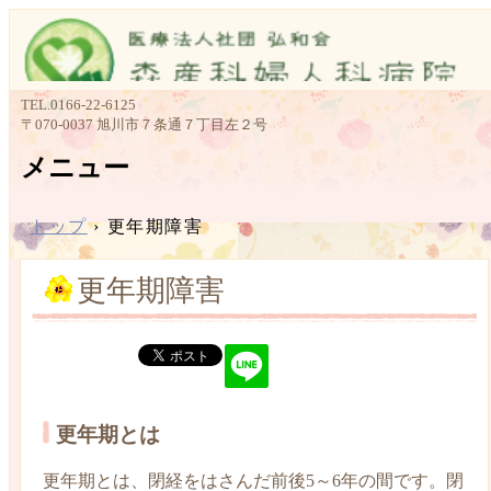
TEL.
0166-22-6125
〒070-0037 旭川市７条通７丁目左２号
メニュー
コ
ン
トップ
›
更年期障害
テ
ン
更年期障害
ツ
へ
ス
キ
ッ
プ
更年期とは
更年期とは、閉経をはさんだ前後5～6年の間です。閉