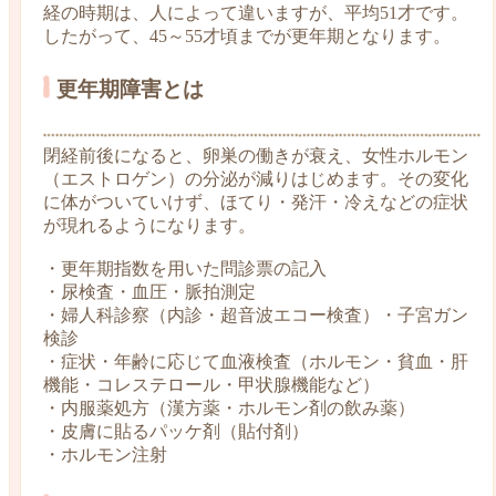
経の時期は、人によって違いますが、平均51才です。
したがって、45～55才頃までが更年期となります。
更年期障害とは
閉経前後になると、卵巣の働きが衰え、女性ホルモン
（エストロゲン）の分泌が減りはじめます。その変化
に体がついていけず、ほてり・発汗・冷えなどの症状
が現れるようになります。
・更年期指数を用いた問診票の記入
・尿検査・血圧・脈拍測定
・婦人科診察（内診・超音波エコー検査）・子宮ガン
検診
・症状・年齢に応じて血液検査（ホルモン・貧血・肝
機能・コレステロール・甲状腺機能など）
・内服薬処方（漢方薬・ホルモン剤の飲み薬）
・皮膚に貼るパッケ剤（貼付剤）
・ホルモン注射