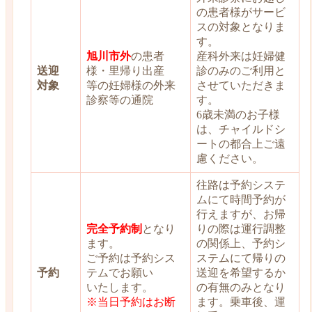
の患者様がサービ
スの対象となりま
す。
旭川市外
の患者
産科外来は妊婦健
送迎
様・里帰り出産
診のみのご利用と
対象
等の妊婦様の外来
させていただきま
診察等の通院
す。
6歳未満のお子様
は、チャイルドシ
ートの都合上ご遠
慮ください。
往路は予約システ
ムにて時間予約が
行えますが、お帰
完全予約制
となり
りの際は運行調整
ます。
の関係上、予約シ
ご予約は予約シス
ステムにて帰りの
予約
テムでお願い
送迎を希望するか
いたします。
の有無のみとなり
※当日予約はお断
ます。乗車後、運