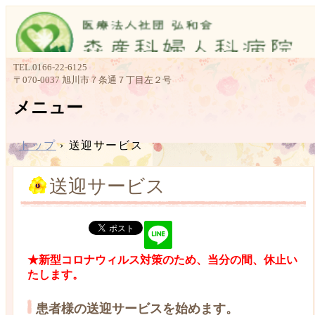
TEL.
0166-22-6125
〒070-0037 旭川市７条通７丁目左２号
メニュー
コ
ン
トップ
›
送迎サービス
テ
ン
送迎サービス
ツ
へ
ス
キ
ッ
プ
★新型コロナウィルス対策のため、当分の間、休止い
たします。
患者様の送迎サービスを始めます。