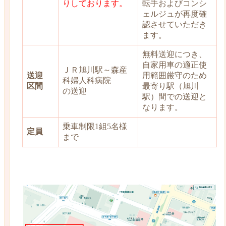
りしております。
転手およびコンシ
ェルジュが再度確
認させていただき
ます。
無料送迎につき、
自家用車の適正使
ＪＲ旭川駅～森産
送迎
用範囲厳守のため
科婦人科病院
区間
最寄り駅（旭川
の送迎
駅）間での送迎と
なります。
乗車制限1組5名様
定員
まで