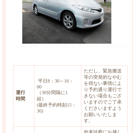
ただし、緊急搬送
等の突発的なやむ
平日8：30～16：
を得ない事情によ
00
り予約通り運行で
運行
（30分間隔に1
きない場合もござ
時間
組）
いますのでご了承
(最終予約時刻15：
くださいますよう
30)
お願いいたしま
す。
外来診察にお越し